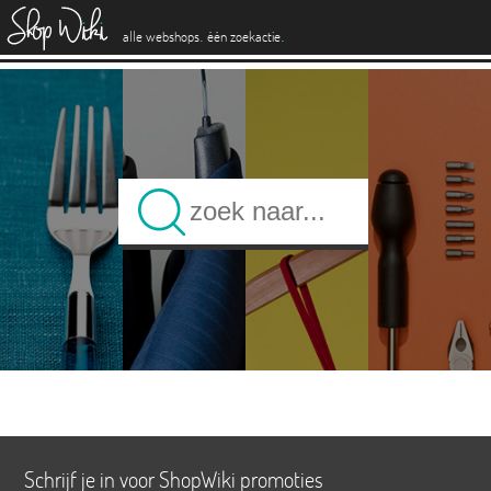
es
.
.
alle webshops
één zoekactie
Schrijf je in voor ShopWiki promoties