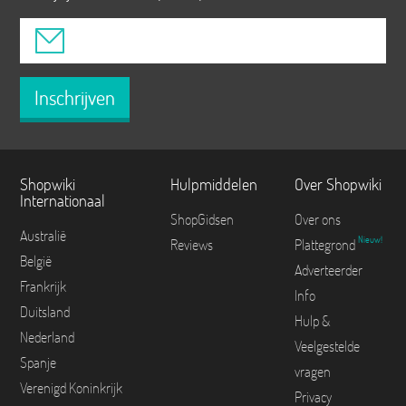
Inschrijven
Shopwiki
Hulpmiddelen
Over Shopwiki
Internationaal
ShopGidsen
Over ons
Australië
Nieuw!
Reviews
Plattegrond
België
Adverteerder
Frankrijk
Info
Duitsland
Hulp &
Nederland
Veelgestelde
Spanje
vragen
Verenigd Koninkrijk
Privacy