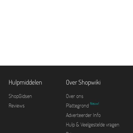
Hulpmiddelen
Over Shopwiki
ShopGidsen
Over ons
Nieuw!
Reviews
Plattegrond
Adverteerder Info
Hulp & Veelgestelde vragen