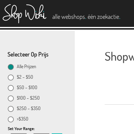
es
.
.
alle webshops
één zoekactie
Shopwi
Selecteer Op Prijs
Alle Prijzen
$2 – $50
$50 – $100
$100 – $250
$250 – $350
>$350
Set Your Range: