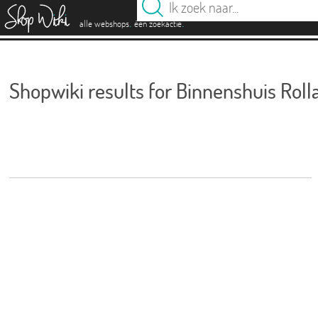
es
.
.
alle webshops
één zoekactie
Shopwiki results for Binnenshuis Roll