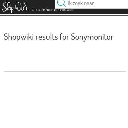
es
.
.
alle webshops
één zoekactie
Shopwiki results for Sonymonitor