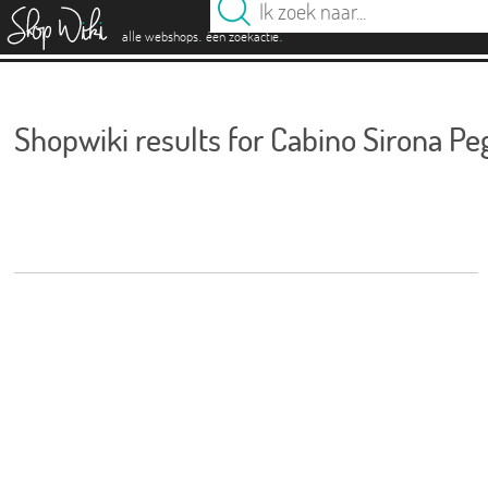
es
.
.
alle webshops
één zoekactie
Shopwiki results for Cabino Sirona P