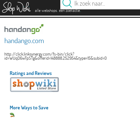
es
.
.
alle webshops
één zoekactie
handango.com
http://click.linksynergy.com/fs-bin/click?
id=WUqD6wTpSTg&offerid=148888.252954&type=15&subid=0
Ratings and Reviews
More Ways to Save