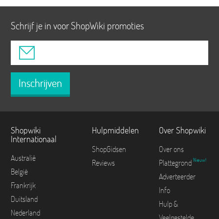
Schrijf je in voor ShopWiki promoties
Inschrijven
Shopwiki
Hulpmiddelen
Over Shopwiki
Internationaal
ShopGidsen
Over ons
Australië
Nieuw!
Reviews
Plattegrond
België
Adverteerder
Frankrijk
Info
Duitsland
Hulp &
Nederland
Veelgestelde