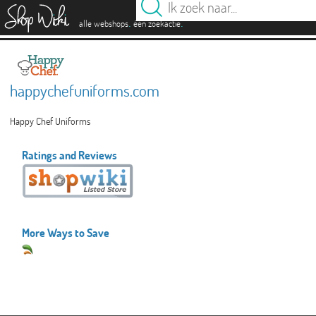
es
.
.
alle webshops
één zoekactie
happychefuniforms.com
Happy Chef Uniforms
Ratings and Reviews
More Ways to Save