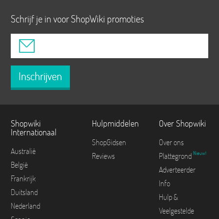
Schrijf je in voor ShopWiki promoties
Inschrijven
Shopwiki
Hulpmiddelen
Over Shopwiki
Internationaal
ShopGidsen
Over ons
Australië
Nieuw!
Reviews
Plattegrond
België
Adverteerder
Frankrijk
Info
Duitsland
Hulp &
Nederland
Veelgestelde