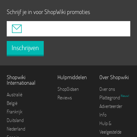
Schrijf je in voor ShopWiki promoties
Inschrijven
Shopwiki
Hulpmiddelen
Over Shopwiki
Internationaal
ShopGidsen
Over ons
Australië
Nieuw!
Reviews
Plattegrond
België
Adverteerder
Frankrijk
Info
Duitsland
Hulp &
Nederland
Veelgestelde