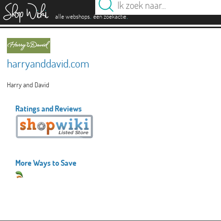
es
.
.
alle webshops
één zoekactie
harryanddavid.com
Harry and David
Ratings and Reviews
More Ways to Save