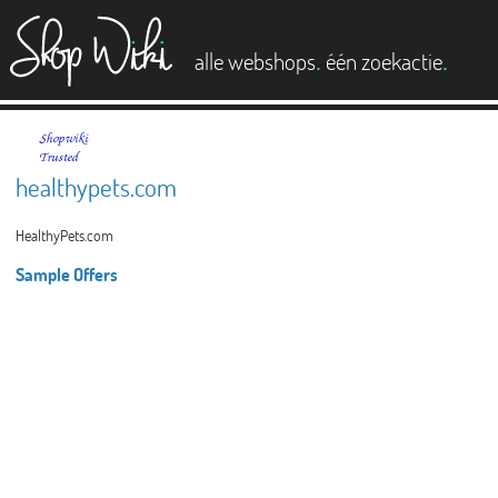
es
.
.
alle webshops
één zoekactie
healthypets.com
HealthyPets.com
Sample Offers