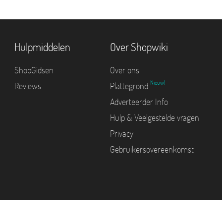
Hulpmiddelen
Over Shopwiki
ShopGidsen
Over ons
Nieuw!
Reviews
Plattegrond
Adverteerder Info
Hulp & Veelgestelde vragen
Privacy
Gebruikersovereenkomst