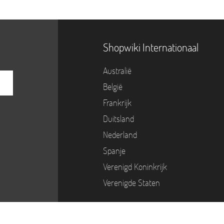
Shopwiki Internationaal
Australië
België
Frankrijk
Duitsland
Nederland
Spanje
Verenigd Koninkrijk
Verenigde Staten