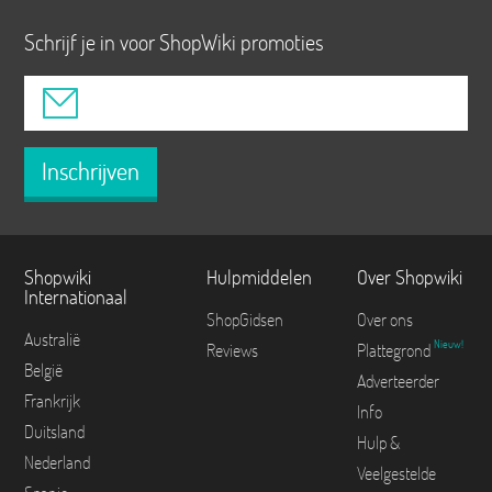
Schrijf je in voor ShopWiki promoties
Inschrijven
Shopwiki
Hulpmiddelen
Over Shopwiki
Internationaal
ShopGidsen
Over ons
Australië
Nieuw!
Reviews
Plattegrond
België
Adverteerder
Frankrijk
Info
Duitsland
Hulp &
Nederland
Veelgestelde