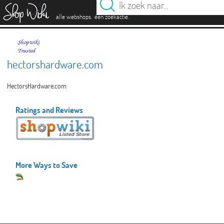
es
.
.
alle webshops
één zoekactie
hectorshardware.com
HectorsHardware.com
Ratings and Reviews
More Ways to Save