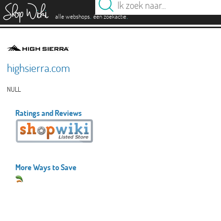
es
.
.
alle webshops
één zoekactie
highsierra.com
NULL
Ratings and Reviews
More Ways to Save