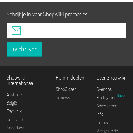
Schrijf je in voor ShopWiki promoties
Inschrijven
Shopwiki
Hulpmiddelen
Over Shopwiki
Internationaal
ShopGidsen
Over ons
Australië
Nieuw!
Reviews
Plattegrond
België
Adverteerder
Frankrijk
Info
Duitsland
Hulp &
Nederland
Veelgestelde