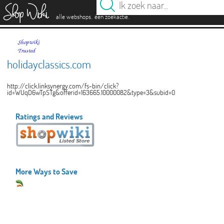
es
.
.
alle webshops
één zoekactie
holidayclassics.com
http://click.linksynergy.com/fs-bin/click?
id=WUqD6wTpSTg&offerid=163665.10000082&type=3&subid=0
Ratings and Reviews
More Ways to Save