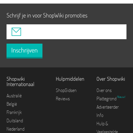
Schrijf je in voor ShopWiki promoties
Inschrijven
Shopwiki
Hulpmiddelen
Over Shopwiki
Internationaal
ShopGidsen
Over ons
Australië
Nieuw!
Reviews
Plattegrond
België
Adverteerder
Frankrijk
Info
Duitsland
Hulp &
Nederland
Veelgestelde