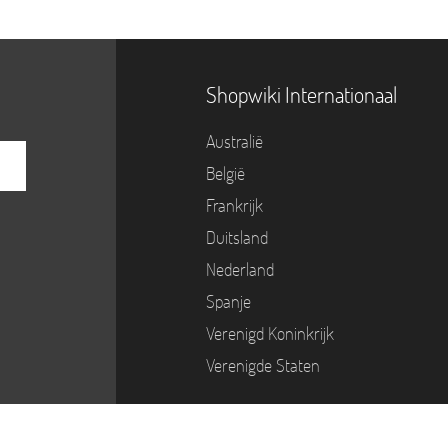
Shopwiki Internationaal
Australië
België
Frankrijk
Duitsland
Nederland
Spanje
Verenigd Koninkrijk
Verenigde Staten