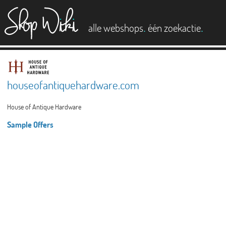
es
.
.
alle webshops
één zoekactie
houseofantiquehardware.com
House of Antique Hardware
Sample Offers