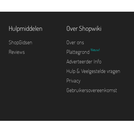
Hulpmiddelen
Over Shopwiki
ShopGidsen
Over ons
Nieuw!
Reviews
Plattegrond
Adverteerder Info
Hulp & Veelgestelde vragen
Privacy
Gebruikersovereenkomst