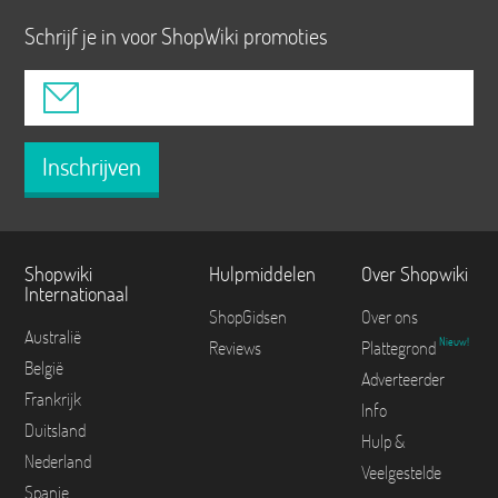
Schrijf je in voor ShopWiki promoties
Inschrijven
Shopwiki
Hulpmiddelen
Over Shopwiki
Internationaal
ShopGidsen
Over ons
Australië
Nieuw!
Reviews
Plattegrond
België
Adverteerder
Frankrijk
Info
Duitsland
Hulp &
Nederland
Veelgestelde
Spanje