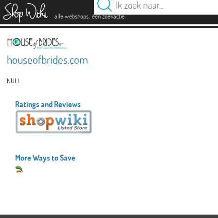
es
.
.
alle webshops
één zoekactie
houseofbrides.com
NULL
Ratings and Reviews
More Ways to Save