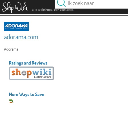
es
.
.
alle webshops
één zoekactie
adorama.com
Adorama
Ratings and Reviews
More Ways to Save