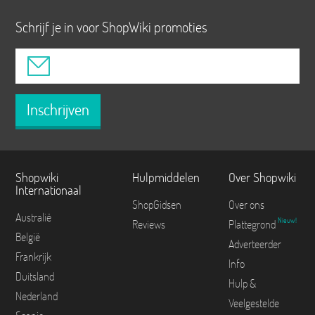
Schrijf je in voor ShopWiki promoties
Inschrijven
Shopwiki
Hulpmiddelen
Over Shopwiki
Internationaal
ShopGidsen
Over ons
Australië
Nieuw!
Reviews
Plattegrond
België
Adverteerder
Frankrijk
Info
Duitsland
Hulp &
Nederland
Veelgestelde