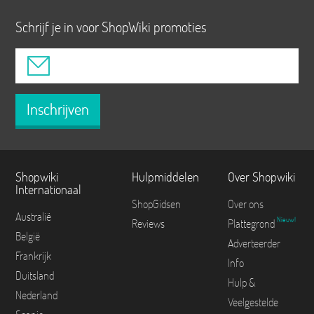
Schrijf je in voor ShopWiki promoties
Inschrijven
Shopwiki
Hulpmiddelen
Over Shopwiki
Internationaal
ShopGidsen
Over ons
Australië
Nieuw!
Reviews
Plattegrond
België
Adverteerder
Frankrijk
Info
Duitsland
Hulp &
Nederland
Veelgestelde