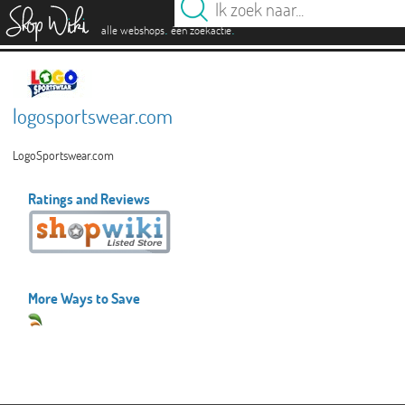
es
.
.
alle webshops
één zoekactie
logosportswear.com
LogoSportswear.com
Ratings and Reviews
More Ways to Save