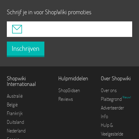
Schrijf je in voor ShopWiki promoties
Inschrijven
Shopwiki
Hulpmiddelen
Over Shopwiki
Internationaal
ShopGidsen
Over ons
Australië
Nieuw!
Reviews
Plattegrond
België
Adverteerder
Frankrijk
Info
Duitsland
Hulp &
Nederland
Veelgestelde