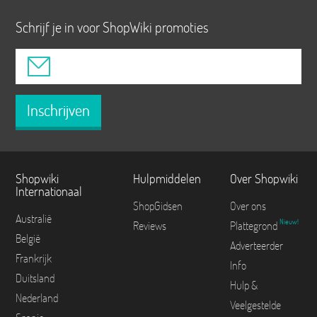
Schrijf je in voor ShopWiki promoties
Inschrijven
Shopwiki
Hulpmiddelen
Over Shopwiki
Internationaal
ShopGidsen
Over ons
Australië
Nieuw!
Reviews
Plattegrond
België
Adverteerder
Frankrijk
Info
Duitsland
Hulp &
Nederland
Veelgestelde