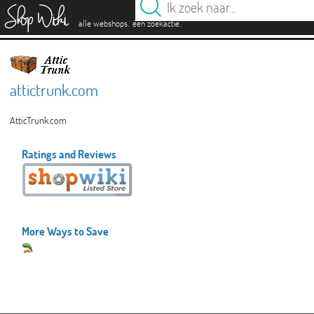
es
.
.
alle webshops
één zoekactie
attictrunk.com
AtticTrunk.com
Ratings and Reviews
More Ways to Save