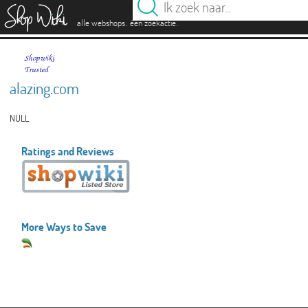
es
.
.
alle webshops
één zoekactie
alazing.com
NULL
Ratings and Reviews
More Ways to Save