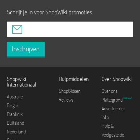
Schrijf je in voor ShopWiki promoties
Inschrijven
Shopwiki
Hulpmiddelen
Over Shopwiki
Internationaal
ShopGidsen
Over ons
Australië
Nieuw!
Reviews
Plattegrond
België
Adverteerder
Frankrijk
Info
Duitsland
Hulp &
Nederland
Veelgestelde