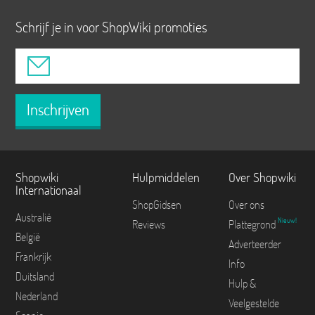
Schrijf je in voor ShopWiki promoties
Inschrijven
Shopwiki
Hulpmiddelen
Over Shopwiki
Internationaal
ShopGidsen
Over ons
Australië
Nieuw!
Reviews
Plattegrond
België
Adverteerder
Frankrijk
Info
Duitsland
Hulp &
Nederland
Veelgestelde