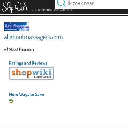
es
.
.
alle webshops
één zoekactie
allaboutmassagers.com
All About Massagers
Ratings and Reviews
More Ways to Save