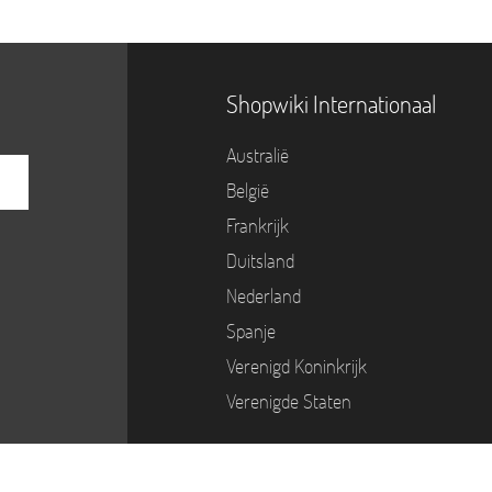
Shopwiki Internationaal
Australië
België
Frankrijk
Duitsland
Nederland
Spanje
Verenigd Koninkrijk
Verenigde Staten