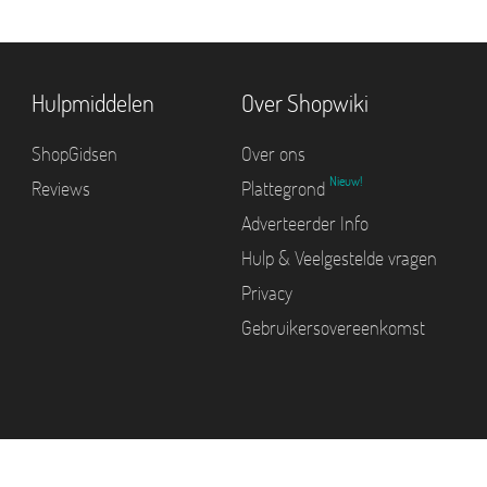
Hulpmiddelen
Over Shopwiki
ShopGidsen
Over ons
Nieuw!
Reviews
Plattegrond
Adverteerder Info
Hulp & Veelgestelde vragen
Privacy
Gebruikersovereenkomst