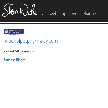
es
.
.
alle webshops
één zoekactie
nationalpetpharmacy.com
NationalPetPharmacy.com
Sample Offers