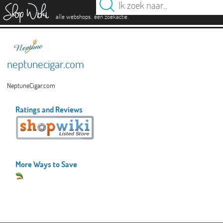
es
.
.
alle webshops
één zoekactie
neptunecigar.com
NeptuneCigar.com
Ratings and Reviews
More Ways to Save