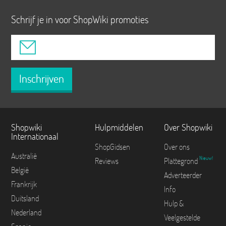
Schrijf je in voor ShopWiki promoties
Inschrijven
Shopwiki
Hulpmiddelen
Over Shopwiki
Internationaal
ShopGidsen
Over ons
Australië
Nieuw!
Reviews
Plattegrond
België
Adverteerder
Frankrijk
Info
Duitsland
Hulp &
Nederland
Veelgestelde