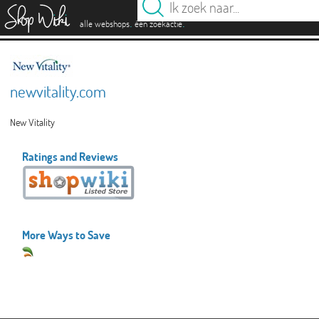
es
.
.
alle webshops
één zoekactie
newvitality.com
New Vitality
Ratings and Reviews
More Ways to Save