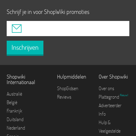
Schrijf je in voor ShopWiki promoties
Inschrijven
Shopwiki
Hulpmiddelen
Over Shopwiki
Internationaal
ShopGidsen
Over ons
Australië
Nieuw!
Reviews
Plattegrond
België
Adverteerder
Frankrijk
Info
Duitsland
Hulp &
Nederland
Veelgestelde