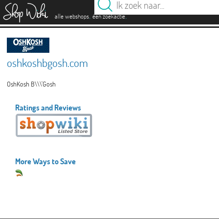
es
.
.
alle webshops
één zoekactie
oshkoshbgosh.com
OshKosh B\\\'Gosh
Ratings and Reviews
More Ways to Save