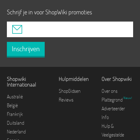
Schrijf je in voor ShopWiki promoties
Inschrijven
Shopwiki
Hulpmiddelen
Over Shopwiki
Internationaal
ShopGidsen
Over ons
Australië
Nieuw!
Reviews
Plattegrond
België
Adverteerder
Frankrijk
Info
Duitsland
Hulp &
Nederland
Veelgestelde