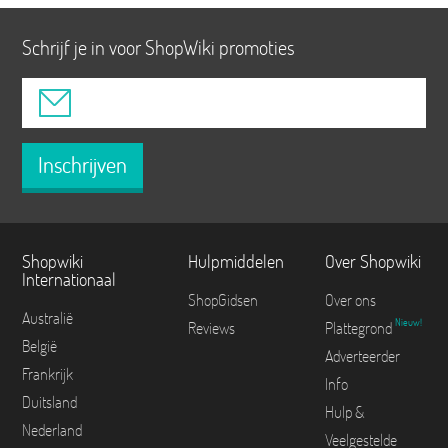
Schrijf je in voor ShopWiki promoties
Inschrijven
Shopwiki
Hulpmiddelen
Over Shopwiki
Internationaal
ShopGidsen
Over ons
Australië
Nieuw!
Reviews
Plattegrond
België
Adverteerder
Frankrijk
Info
Duitsland
Hulp &
Nederland
Veelgestelde