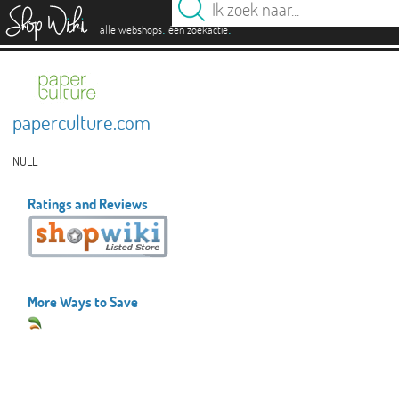
es
.
.
alle webshops
één zoekactie
paperculture.com
NULL
Ratings and Reviews
More Ways to Save