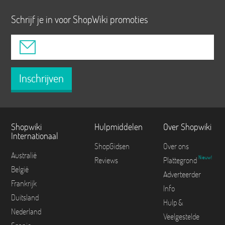
Schrijf je in voor ShopWiki promoties
Inschrijven
Shopwiki
Hulpmiddelen
Over Shopwiki
Internationaal
ShopGidsen
Over ons
Australië
Nieuw!
Reviews
Plattegrond
België
Adverteerder
Frankrijk
Info
Duitsland
Hulp &
Nederland
Veelgestelde