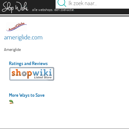
es
.
.
alle webshops
één zoekactie
ameriglide.com
Ameriglide
Ratings and Reviews
More Ways to Save