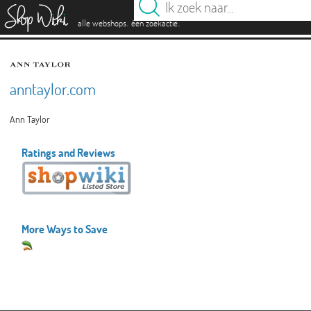
es
.
.
alle webshops
één zoekactie
anntaylor.com
Ann Taylor
Ratings and Reviews
More Ways to Save