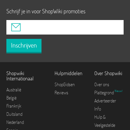
Schrijf je in voor ShopWiki promoties
Inschrijven
Shopwiki
Hulpmiddelen
Over Shopwiki
Internationaal
ShopGidsen
Over ons
Australië
Nieuw!
Reviews
Plattegrond
België
Adverteerder
Frankrijk
Info
Duitsland
Hulp &
Nederland
Veelgestelde