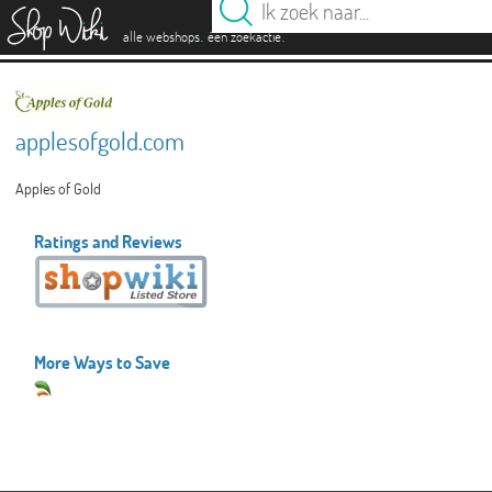
es
.
.
alle webshops
één zoekactie
applesofgold.com
Apples of Gold
Ratings and Reviews
More Ways to Save