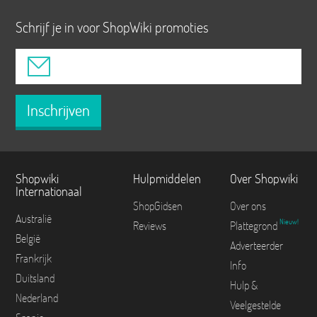
Schrijf je in voor ShopWiki promoties
Inschrijven
Shopwiki
Hulpmiddelen
Over Shopwiki
Internationaal
ShopGidsen
Over ons
Australië
Nieuw!
Reviews
Plattegrond
België
Adverteerder
Frankrijk
Info
Duitsland
Hulp &
Nederland
Veelgestelde