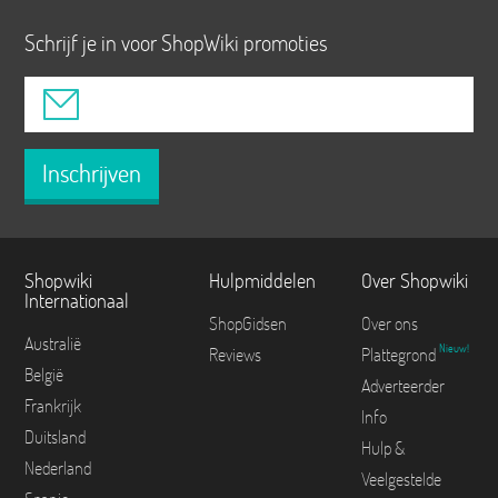
Schrijf je in voor ShopWiki promoties
Inschrijven
Shopwiki
Hulpmiddelen
Over Shopwiki
Internationaal
ShopGidsen
Over ons
Australië
Nieuw!
Reviews
Plattegrond
België
Adverteerder
Frankrijk
Info
Duitsland
Hulp &
Nederland
Veelgestelde