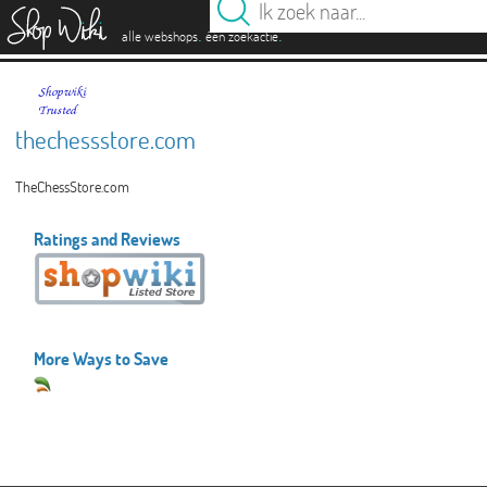
es
.
.
alle webshops
één zoekactie
thechessstore.com
TheChessStore.com
Ratings and Reviews
More Ways to Save