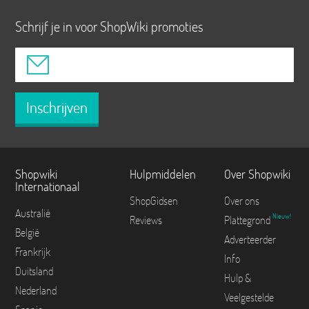
Schrijf je in voor ShopWiki promoties
Inschrijven
Shopwiki
Hulpmiddelen
Over Shopwiki
Internationaal
ShopGidsen
Over ons
Australië
Nieuw!
Reviews
Plattegrond
België
Adverteerder
Frankrijk
Info
Duitsland
Hulp &
Nederland
Veelgestelde