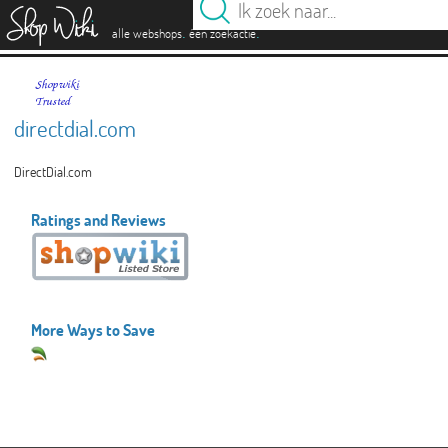
es
.
.
alle webshops
één zoekactie
directdial.com
DirectDial.com
Ratings and Reviews
More Ways to Save