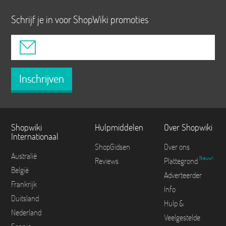
Schrijf je in voor ShopWiki promoties
Inschrijven
Shopwiki
Hulpmiddelen
Over Shopwiki
Internationaal
ShopGidsen
Over ons
Australië
Nieuw!
Reviews
Plattegrond
België
Adverteerder
Frankrijk
Info
Duitsland
Hulp &
Nederland
Veelgestelde