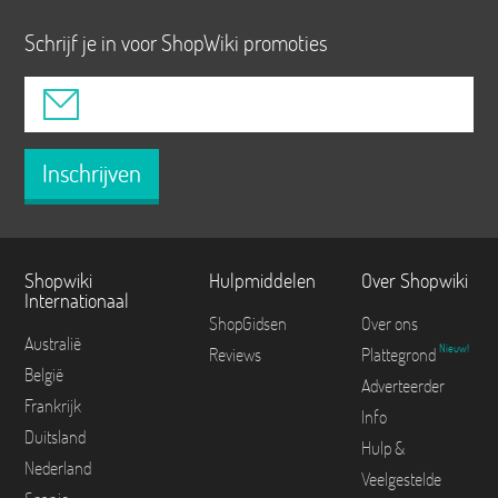
Schrijf je in voor ShopWiki promoties
Inschrijven
Shopwiki
Hulpmiddelen
Over Shopwiki
Internationaal
ShopGidsen
Over ons
Australië
Nieuw!
Reviews
Plattegrond
België
Adverteerder
Frankrijk
Info
Duitsland
Hulp &
Nederland
Veelgestelde