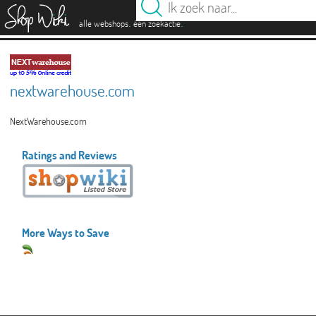
es
.
.
alle webshops
één zoekactie
nextwarehouse.com
NextWarehouse.com
Ratings and Reviews
More Ways to Save