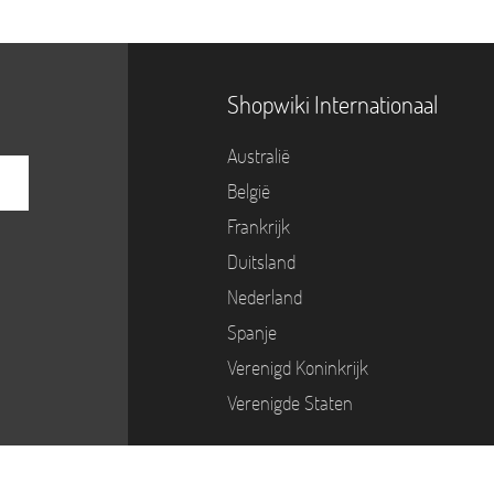
Shopwiki Internationaal
Australië
België
Frankrijk
Duitsland
Nederland
Spanje
Verenigd Koninkrijk
Verenigde Staten