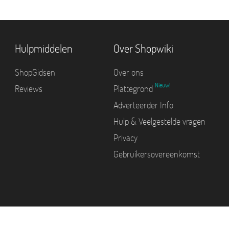
Hulpmiddelen
Over Shopwiki
ShopGidsen
Over ons
Nieuw!
Reviews
Plattegrond
Adverteerder Info
Hulp & Veelgestelde vragen
Privacy
Gebruikersovereenkomst