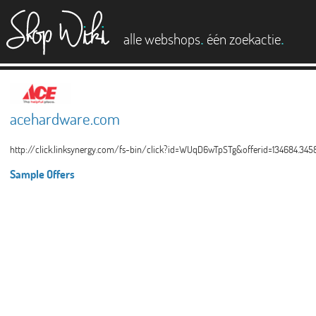
es
.
.
alle webshops
één zoekactie
acehardware.com
http://click.linksynergy.com/fs-bin/click?id=WUqD6wTpSTg&offerid=134684.34
Sample Offers