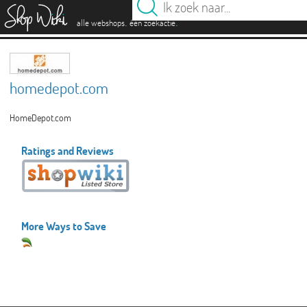
es
.
.
alle webshops
één zoekactie
homedepot.com
HomeDepot.com
Ratings and Reviews
More Ways to Save