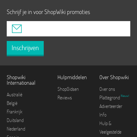
Schrijf je in voor ShopWiki promoties
Inschrijven
Shopwiki
Hulpmiddelen
Over Shopwiki
Internationaal
ShopGidsen
Over ons
Australië
Nieuw!
Reviews
Plattegrond
België
Adverteerder
Frankrijk
Info
Duitsland
Hulp &
Nederland
Veelgestelde