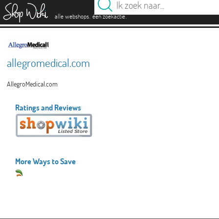
es
.
.
alle webshops
één zoekactie
allegromedical.com
AllegroMedical.com
Ratings and Reviews
More Ways to Save