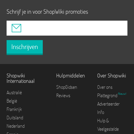
Schrijf je in voor ShopWiki promoties
Inschrijven
Shopwiki
Hulpmiddelen
Over Shopwiki
Internationaal
ShopGidsen
Over ons
Australië
Nieuw!
Reviews
Plattegrond
België
Adverteerder
Frankrijk
Info
Duitsland
Hulp &
Nederland
Veelgestelde