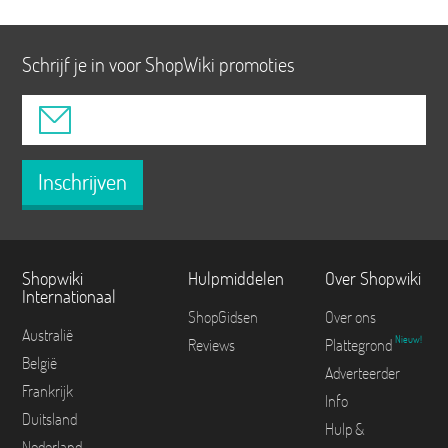
Schrijf je in voor ShopWiki promoties
Inschrijven
Shopwiki
Hulpmiddelen
Over Shopwiki
Internationaal
ShopGidsen
Over ons
Australië
Nieuw!
Reviews
Plattegrond
België
Adverteerder
Frankrijk
Info
Duitsland
Hulp &
Nederland