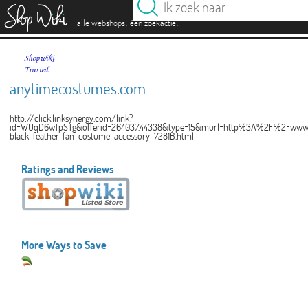
es
.
.
alle webshops
één zoekactie
anytimecostumes.com
http://click.linksynergy.com/link?
id=WUqD6wTpSTg&offerid=264037.44338&type=15&murl=http%3A%2F%2Fwww.
black-feather-fan-costume-accessory-7281B.html
Ratings and Reviews
More Ways to Save