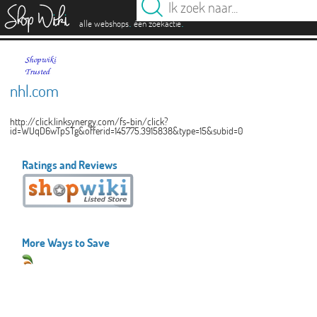
es
.
.
alle webshops
één zoekactie
nhl.com
http://click.linksynergy.com/fs-bin/click?
id=WUqD6wTpSTg&offerid=145775.3915838&type=15&subid=0
Ratings and Reviews
More Ways to Save