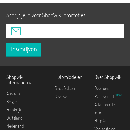
Schrijf je in voor ShopWiki promoties
Inschrijven
Shopwiki
Hulpmiddelen
Over Shopwiki
Internationaal
ShopGidsen
Over ons
Australië
Nieuw!
Reviews
Plattegrond
België
Adverteerder
Frankrijk
Info
Duitsland
Hulp &
Nederland
Veelgestelde