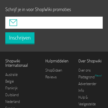
Schrijf je in voor ShopWiki promoties
Inschrijven
Shopwiki
Hulpmiddelen
Over Shopwiki
Internationaal
ShopGidsen
Over ons
Australië
Nieuw!
Reviews
Plattegrond
België
Adverteerder
Frankrijk
Info
Duitsland
Hulp &
Nederland
Veelgestelde