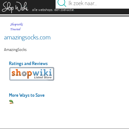
es
.
.
alle webshops
één zoekactie
amazingsocks.com
AmazingSocks
Ratings and Reviews
More Ways to Save