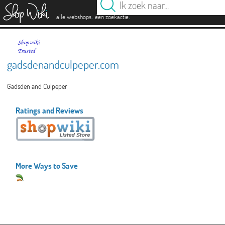
es
.
.
alle webshops
één zoekactie
gadsdenandculpeper.com
Gadsden and Culpeper
Ratings and Reviews
More Ways to Save