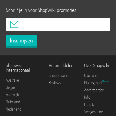
Schrijf je in voor ShopWiki promoties
Inschrijven
Shopwiki
Hulpmiddelen
Over Shopwiki
Internationaal
ShopGidsen
Over ons
Australië
Nieuw!
Reviews
Plattegrond
België
Adverteerder
Frankrijk
Info
Duitsland
Hulp &
Nederland
Veelgestelde