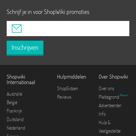
Schrijf je in voor ShopWiki promoties
Inschrijven
Shopwiki
Hulpmiddelen
Over Shopwiki
Internationaal
ShopGidsen
Over ons
Australië
Nieuw!
Reviews
Plattegrond
België
Adverteerder
Frankrijk
Info
Duitsland
Hulp &
Nederland
Veelgestelde