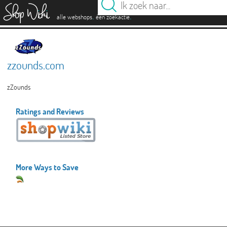
es
.
.
alle webshops
één zoekactie
zzounds.com
zZounds
Ratings and Reviews
More Ways to Save