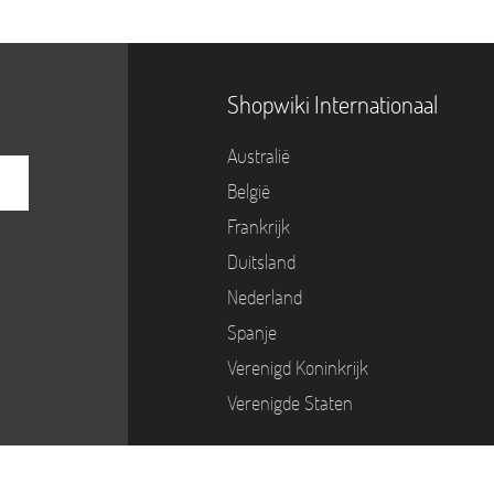
Shopwiki Internationaal
Australië
België
Frankrijk
Duitsland
Nederland
Spanje
Verenigd Koninkrijk
Verenigde Staten