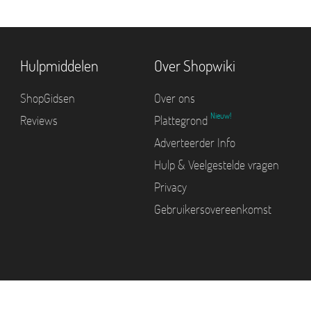
Hulpmiddelen
Over Shopwiki
ShopGidsen
Over ons
Nieuw!
Reviews
Plattegrond
Adverteerder Info
Hulp & Veelgestelde vragen
Privacy
Gebruikersovereenkomst