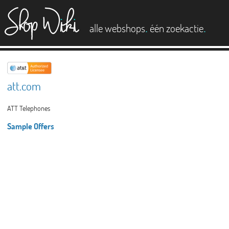
es
.
.
alle webshops
één zoekactie
att.com
ATT Telephones
Sample Offers