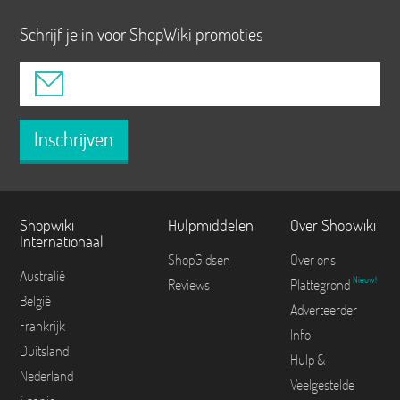
Schrijf je in voor ShopWiki promoties
Inschrijven
Shopwiki
Hulpmiddelen
Over Shopwiki
Internationaal
ShopGidsen
Over ons
Australië
Nieuw!
Reviews
Plattegrond
België
Adverteerder
Frankrijk
Info
Duitsland
Hulp &
Nederland
Veelgestelde