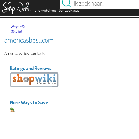
es
.
.
alle webshops
één zoekactie
americasbest.com
America\'s Best Contacts
Ratings and Reviews
More Ways to Save