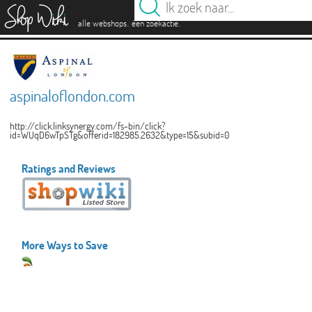
es
.
.
alle webshops
één zoekactie
aspinaloflondon.com
http://click.linksynergy.com/fs-bin/click?
id=WUqD6wTpSTg&offerid=182985.2632&type=15&subid=0
Ratings and Reviews
More Ways to Save