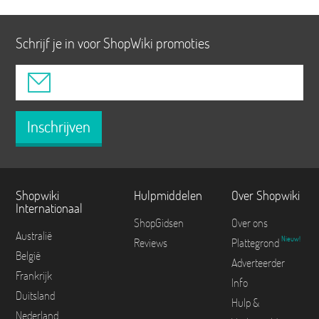
Schrijf je in voor ShopWiki promoties
Inschrijven
Shopwiki
Hulpmiddelen
Over Shopwiki
Internationaal
ShopGidsen
Over ons
Australië
Nieuw!
Reviews
Plattegrond
België
Adverteerder
Frankrijk
Info
Duitsland
Hulp &
Nederland