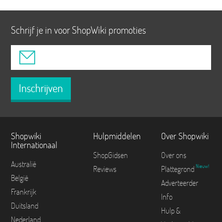
Schrijf je in voor ShopWiki promoties
Inschrijven
Shopwiki
Hulpmiddelen
Over Shopwiki
Internationaal
ShopGidsen
Over ons
Australië
Nieuw!
Reviews
Plattegrond
België
Adverteerder
Frankrijk
Info
Duitsland
Hulp &
Nederland