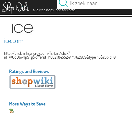
es
.
.
alle webshops
één zoekactie
ice.com
http://click.linksynergy.com/fs-bin/click?
id=WUqD6wTpSTg&offerid=146321.845524441762989&type=15&subid=0
Ratings and Reviews
More Ways to Save