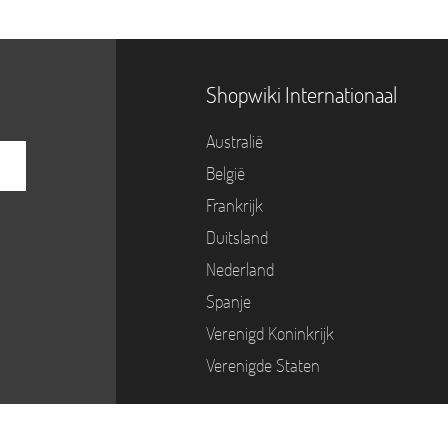
Shopwiki Internationaal
Australië
België
Frankrijk
Duitsland
Nederland
Spanje
Verenigd Koninkrijk
Verenigde Staten