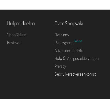
Hulpmiddelen
Over Shopwiki
ShopGidsen
Over ons
Nieuw!
Reviews
Plattegrond
Adverteerder Info
Hulp & Veelgestelde vragen
Privacy
Gebruikersovereenkomst