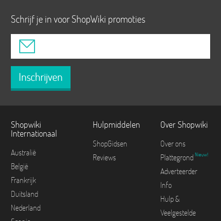
Schrijf je in voor ShopWiki promoties
Inschrijven
Shopwiki
Hulpmiddelen
Over Shopwiki
Internationaal
ShopGidsen
Over ons
Australië
Nieuw!
Reviews
Plattegrond
België
Adverteerder
Frankrijk
Info
Duitsland
Hulp &
Nederland
Veelgestelde