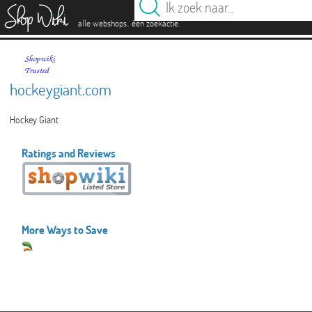
es
.
.
alle webshops
één zoekactie
hockeygiant.com
Hockey Giant
Ratings and Reviews
More Ways to Save