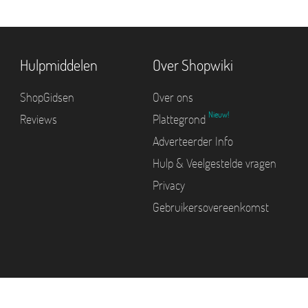
Hulpmiddelen
Over Shopwiki
ShopGidsen
Over ons
Nieuw!
Reviews
Plattegrond
Adverteerder Info
Hulp & Veelgestelde vragen
Privacy
Gebruikersovereenkomst