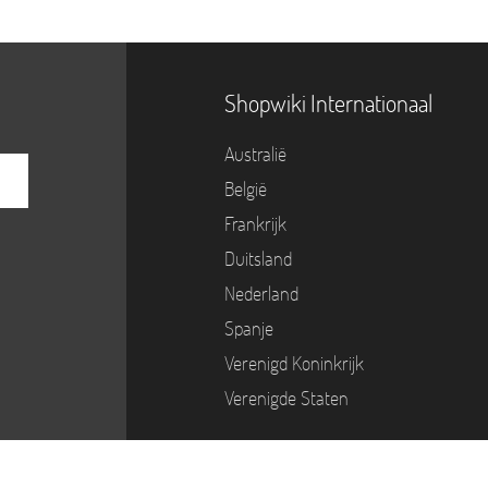
Shopwiki Internationaal
Australië
België
Frankrijk
Duitsland
Nederland
Spanje
Verenigd Koninkrijk
Verenigde Staten