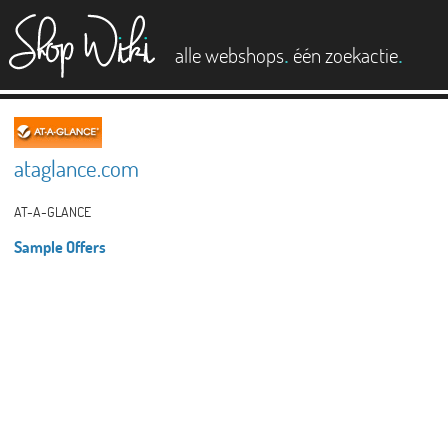
es
.
.
alle webshops
één zoekactie
ataglance.com
AT-A-GLANCE
Sample Offers