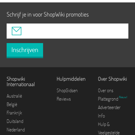
Schrijf je in voor ShopWiki promoties
Inschrijven
Shopwiki
Hulpmiddelen
Over Shopwiki
Internationaal
ShopGidsen
Over ons
Australië
Nieuw!
Reviews
Plattegrond
België
Adverteerder
Frankrijk
Info
Duitsland
Hulp &
Nederland
Veelgestelde