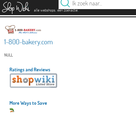
es
.
.
alle webshops
één zoekactie
1-800-bakery.com
NULL
Ratings and Reviews
More Ways to Save