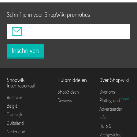
Schrijf je in voor ShopWiki promoties
Inschrijven
Shopwiki
Hulpmiddelen
Over Shopwiki
Internationaal
ShopGidsen
Over ons
Australië
Nieuw!
Reviews
Plattegrond
België
Adverteerder
Frankrijk
Info
Duitsland
Hulp &
Nederland
Veelgestelde