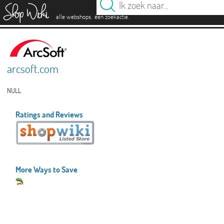
es
.
.
alle webshops
één zoekactie
arcsoft.com
NULL
Ratings and Reviews
More Ways to Save