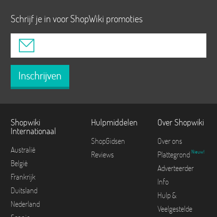
Schrijf je in voor ShopWiki promoties
Inschrijven
Shopwiki
Hulpmiddelen
Over Shopwiki
Internationaal
ShopGidsen
Over ons
Australië
Nieuw!
Reviews
Plattegrond
België
Adverteerder
Frankrijk
Info
Duitsland
Hulp &
Nederland
Veelgestelde