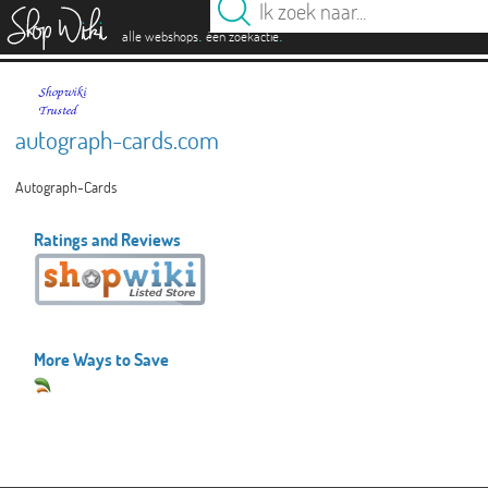
es
.
.
alle webshops
één zoekactie
autograph-cards.com
Autograph-Cards
Ratings and Reviews
More Ways to Save